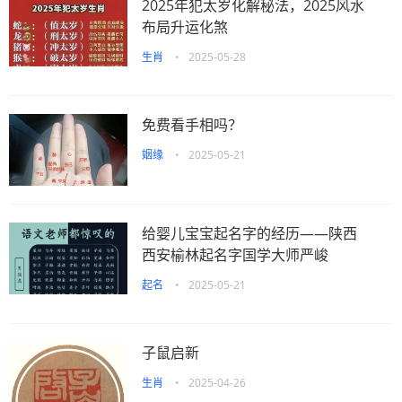
2025年犯太岁化解秘法，2025风水
布局升运化煞
生肖
•
2025-05-28
免费看手相吗？
姻缘
•
2025-05-21
给婴儿宝宝起名字的经历——陕西
西安榆林起名字国学大师严峻
起名
•
2025-05-21
子鼠启新
生肖
•
2025-04-26