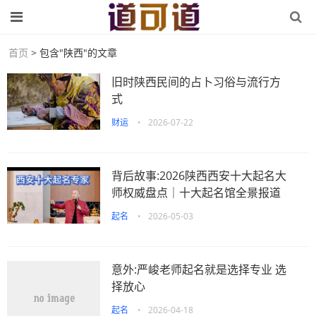
首页
> 包含"陕西"的文章
旧时陕西民间的占卜习俗与流行方
式
财运
•
2026-07-22
背后故事:2026陕西西安十大起名大
师权威盘点｜十大起名馆全景报道
起名
•
2026-05-03
意外:严峻老师起名就是选择专业 选
择放心
起名
•
2026-04-18