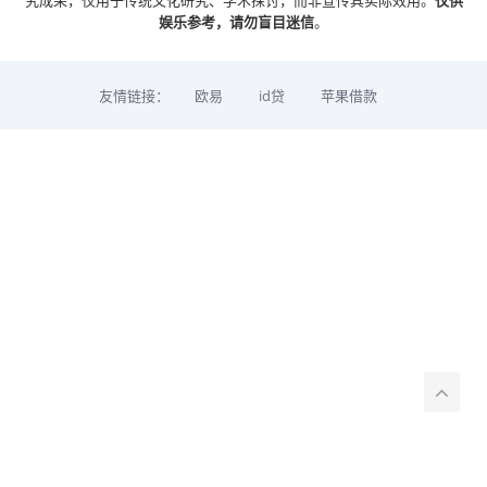
究成果，仅用于传统文化研究、学术探讨，而非宣传其实际效用。
仅供
娱乐参考，请勿盲目迷信
。
友情链接：
欧易
id贷
苹果借款