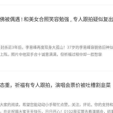
佛被偶遇 ! 和美女合照笑容勉强 , 专人跟拍疑似复
1日，封杀近3年后，李易峰再度现身大孤山！37岁的李易峰容貌依旧神
上阵。照片中他双手合十诚意满满，但祈福过程中却一脸愁容
态重，祈福有专人跟拍，演唱会票价被吐槽割韭菜
大家的阅读，希望您能动动小手帮忙点赞，关注，评论。你的支持
。在此祝福大家天天快乐，日日开心！0102我买票去看演唱会，结