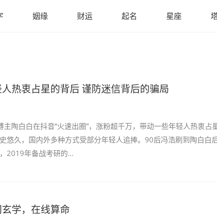
字
姻缘
财运
起名
星座
轻人热衷占星的背后 谨防迷信背后的骗局
博主陶白白在抖音“火速出圈”，涨粉超千万，带动一些年轻人热衷占
史悠久，国内外多种方式受部分年轻人追捧。90后冯浩刷到陶白白
2019年备战考研的...
网玄学，在线算命