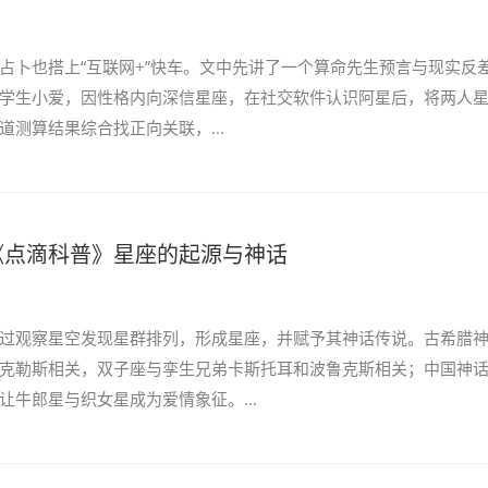
占卜也搭上“互联网+”快车。文中先讲了一个算命先生预言与现实反
学生小爱，因性格内向深信星座，在社交软件认识阿星后，将两人
道测算结果综合找正向关联，...
《点滴科普》星座的起源与神话
过观察星空发现星群排列，形成星座，并赋予其神话传说。古希腊
克勒斯相关，双子座与孪生兄弟卡斯托耳和波鲁克斯相关；中国神
让牛郎星与织女星成为爱情象征。...