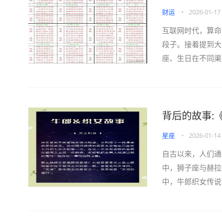
财运
•
2026-01-17
互联网时代，算命
段子。接着提到大
座、生日在不同渠
背后的故事:
星座
•
2026-01-14
自古以来，人们通
中，狮子座与赫拉
中，牛郎织女传说