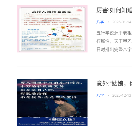
厉害:如何知
八字
•
2026-01-14
五行学说源于老祖
行属性，天干甲乙
日时排出完整八字
意外:“姑娘
八字
•
2025-12-13