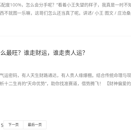
匹配度100%，怎么会分手呢？”看着小王失望的样子，我真是一时不
不就图一乐嘛，这哥们怎么还当真了呢。讲述/ 小王 图文 / 庄沧桑 
什么最旺？谁走财运，谁走贵人运？
气运密码，有人天生财路通达，有人贵人缘爆棚。结合传统命理与
析十二生肖的“天命优势”，助你找准赛道，借势腾飞！ 【财神偏爱
5
下一页
最后一页