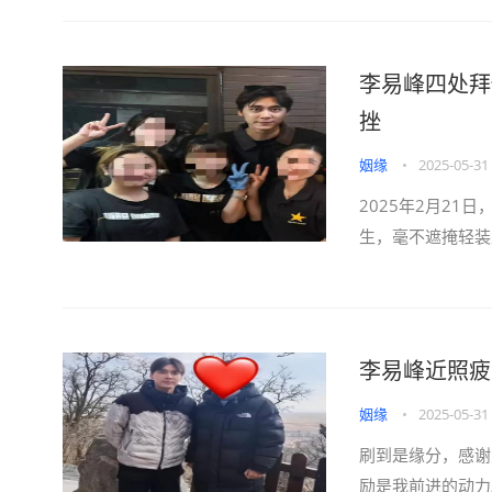
李易峰四处拜
挫
姻缘
•
2025-05-31
2025年2月2
生，毫不遮掩轻装
李易峰近照疲
姻缘
•
2025-05-31
刷到是缘分，感谢
励是我前进的动力