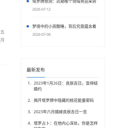
塔罗牌预测：近期哪个领域将迎来转
机？
2026-07-12
梦境中的小孩酣睡，背后究竟蕴含着
断五
怎样的寓意？
2026-07-06
年月
最新发布
2023年1月26日：良辰吉日，宜缔结
婚约
揭开塔罗牌中隐藏的桃花能量密码
2023年六月婚嫁良辰吉日一览
塔罗占卜：在他内心深处，你是怎样