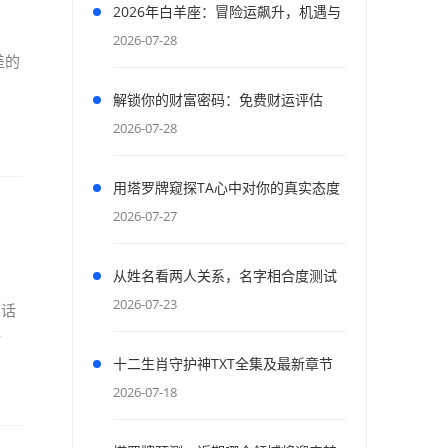
2026年白羊座：冒险运飙升，机遇与
财富齐飞
2026-07-28
差的
星
解锁你的财富密码：免费财运评估
2026-07-28
用塔罗牌窥探TA心中对你的真实态度
与情感
2026-07-27
从姓名看两人关系，名字相合度测试
2026-07-23
神话
话
十二生肖守护神TXT全集及最新章节
资源获取
2026-07-18