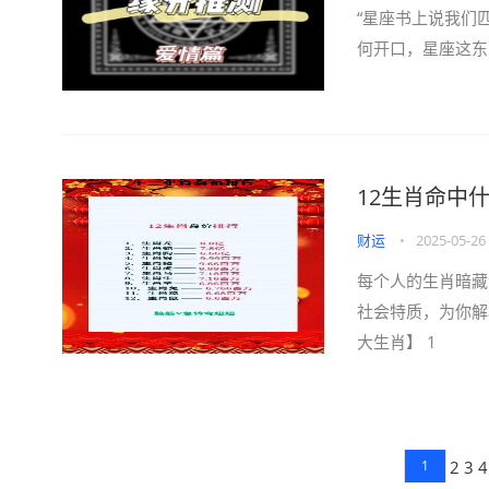
“星座书上说我们
何开口，星座这东西
12生肖命中
财运
•
2025-05-26
每个人的生肖暗藏
社会特质，为你解
大生肖】 1
2
3
4
1