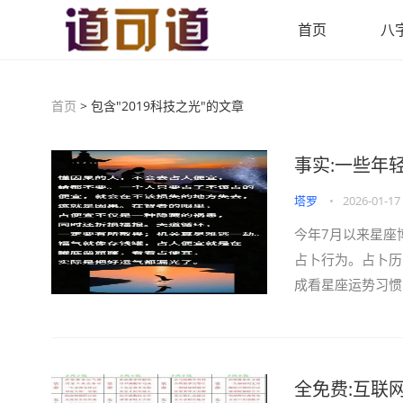
首页
八
首页
> 包含"2019科技之光"的文章
事实:一些年
塔罗
•
2026-01-17
今年7月以来星座
占卜行为。占卜历
成看星座运势习惯，
全免费:互联