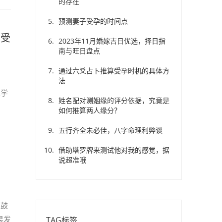
的存在
预测妻子受孕的时间点
出受
2023年11月婚嫁吉日优选，择日指
南与旺日盘点
通过六爻占卜推算受孕时机的具体方
法
似学
姓名配对测姻缘的评分依据，究竟是
如何推算两人缘分？
五行齐全未必佳，八字命理利弊谈
借助塔罗牌来测试他对我的感觉，据
说超准哦
和鼓
果发
TAG标签