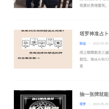
现票价贵得要死。
塔罗神准占卜
财运
•
2025-05-30
闭上眼睛默念三遍
就位，快从A/B/
奖
抽一张牌就能
塔罗
•
2025-05-29