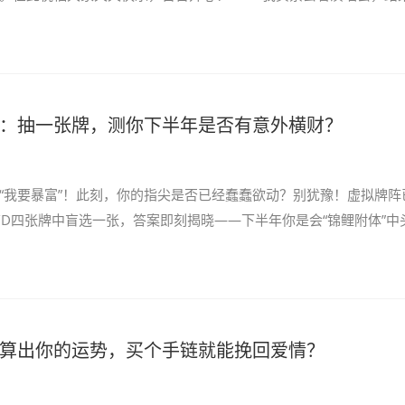
：抽一张牌，测你下半年是否有意外横财？
“我要暴富”！此刻，你的指尖是否已经蠢蠢欲动？别犹豫！虚拟牌阵
C/D四张牌中盲选一张，答案即刻揭晓——下半年你是会“锦鲤附体”中
算出你的运势，买个手链就能挽回爱情？