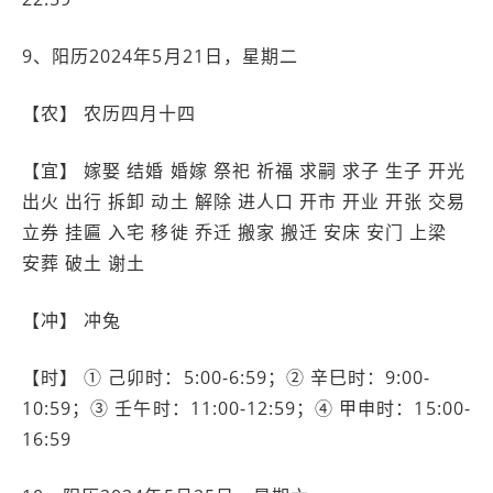
9、阳历2024年5月21日，星期二
【农】 农历四月十四
【宜】 嫁娶 结婚 婚嫁 祭祀 祈福 求嗣 求子 生子 开光
出火 出行 拆卸 动土 解除 进人口 开市 开业 开张 交易
立券 挂匾 入宅 移徙 乔迁 搬家 搬迁 安床 安门 上梁
安葬 破土 谢土
【冲】 冲兔
【时】 ① 己卯时：5:00-6:59；② 辛巳时：9:00-
10:59；③ 壬午时：11:00-12:59；④ 甲申时：15:00-
16:59