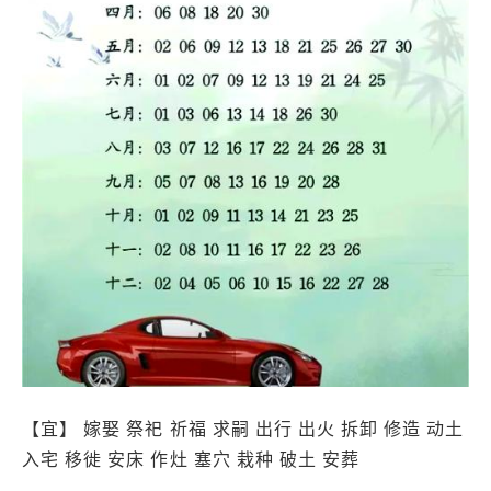
【宜】 嫁娶 祭祀 祈福 求嗣 出行 出火 拆卸 修造 动土
入宅 移徙 安床 作灶 塞穴 栽种 破土 安葬