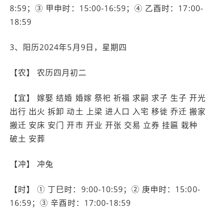
8:59；③ 甲申时：15:00-16:59；④ 乙酉时：17:00-
18:59
3、阳历2024年5月9日，星期四
【农】 农历四月初二
【宜】 嫁娶 结婚 婚嫁 祭祀 祈福 求嗣 求子 生子 开光
出行 出火 拆卸 动土 上梁 进人口 入宅 移徙 乔迁 搬家
搬迁 安床 安门 开市 开业 开张 交易 立券 挂匾 栽种
破土 安葬
【冲】 冲兔
【时】 ① 丁巳时：9:00-10:59；② 庚申时：15:00-
16:59；③ 辛酉时：17:00-18:59