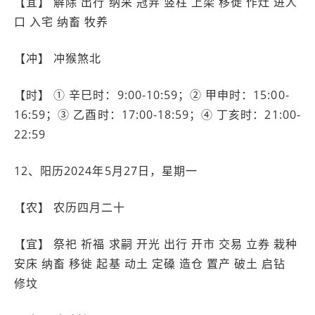
【宜】 解除 出行 纳采 冠笄 竖柱 上梁 移徙 作灶 进人
口 入宅 纳畜 牧养
【冲】 冲猴煞北
【时】 ① 辛巳时：9:00-10:59；② 甲申时：15:00-
16:59；③ 乙酉时：17:00-18:59；④ 丁亥时：21:00-
22:59
12、阳历2024年5月27日，星期一
【农】 农历四月二十
【宜】 祭祀 祈福 求嗣 开光 出行 开市 交易 立券 栽种
安床 纳畜 移徙 起基 动土 定磉 造仓 置产 破土 启钻
修坟