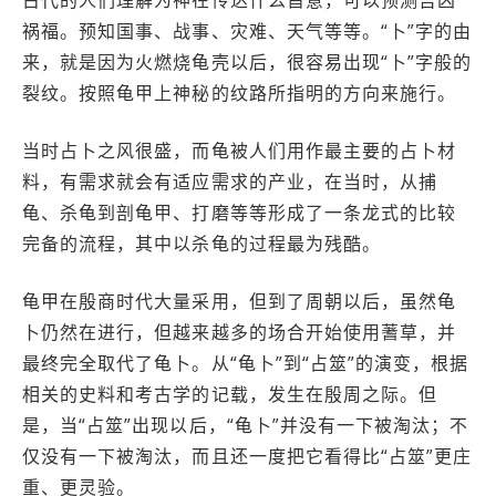
古代的人们理解为神在传达什么旨意，可以预测吉凶
祸福。预知国事、战事、灾难、天气等等。“卜”字的由
来，就是因为火燃烧龟壳以后，很容易出现“卜”字般的
裂纹。按照龟甲上神秘的纹路所指明的方向来施行。
当时占卜之风很盛，而龟被人们用作最主要的占卜材
料，有需求就会有适应需求的产业，在当时，从捕
龟、杀龟到剖龟甲、打磨等等形成了一条龙式的比较
完备的流程，其中以杀龟的过程最为残酷。
龟甲在殷商时代大量采用，但到了周朝以后，虽然龟
卜仍然在进行，但越来越多的场合开始使用蓍草，并
最终完全取代了龟卜。从“龟卜”到“占筮”的演变，根据
相关的史料和考古学的记载，发生在殷周之际。但
是，当“占筮”出现以后，“龟卜”并没有一下被淘汰；不
仅没有一下被淘汰，而且还一度把它看得比“占筮”更庄
重、更灵验。