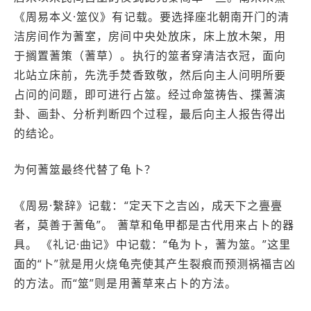
《周易本义·筮仪》有记载。要选择座北朝南开门的清
洁房间作为蓍室，房间中央处放床，床上放木架，用
于搁置蓍策（蓍草）。执行的筮者穿清洁衣冠，面向
北站立床前，先洗手焚香致敬，然后向主人问明所要
占问的问题，即可进行占筮。经过命筮祷告、揲蓍演
卦、画卦、分析判断四个过程，最后向主人报告得出
的结论。
为何蓍筮最终代替了龟卜？
《周易·繫辞》记载：“定天下之吉凶，成天下之亹亹
者，莫善于蓍龟”。 蓍草和龟甲都是古代用来占卜的器
具。 《礼记·曲记》中记载：“龟为卜，蓍为筮。”这里
面的“卜”就是用火烧龟壳使其产生裂痕而预测祸福吉凶
的方法。而“筮”则是用蓍草来占卜的方法。