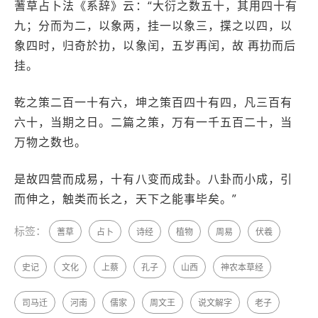
蓍草占卜法《系辞》云：“大衍之数五十，其用四十有
九；分而为二，以象两，挂一以象三，揲之以四，以
象四时，归奇於扐，以象闰，五岁再闰，故 再扐而后
挂。
乾之策二百一十有六，坤之策百四十有四，凡三百有
六十，当期之日。二篇之策，万有一千五百二十，当
万物之数也。
是故四营而成易，十有八变而成卦。八卦而小成，引
而伸之，触类而长之，天下之能事毕矣。”
标签：
蓍草
占卜
诗经
植物
周易
伏羲
史记
文化
上蔡
孔子
山西
神农本草经
司马迁
河南
儒家
周文王
说文解字
老子