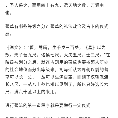
，圣人采之，而用四十有九，运天地之数，万源由
也。
蓍草有哪些等级之分？蓍草的礼法政治及占卜的仪式
感。
《说文》：“蓍，蒿属，生千岁三百茎，《易》以为
数。天子蓍九尺，诸侯七尺，大夫五尺，士三尺。”在
阶级被划分之后，就连占测用的蓍草也要按照人所处
的社会地位而分出等级来。司马迁认为周朝以前的蓍
草可以长一丈，一丛可以生满百茎，而到了汉朝就连
长八尺、一丛八十茎也难以见到了，所以只好选长六
尺、满六十茎以上的来用。
进行蓍筮的第一道程序就是要举行一定仪式