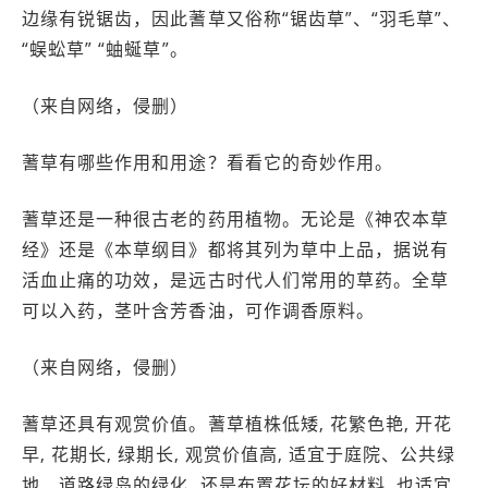
边缘有锐锯齿，因此蓍草又俗称“锯齿草”、“羽毛草”、
“蜈蚣草” “蚰蜒草”。
（来自网络，侵删）
蓍草有哪些作用和用途？看看它的奇妙作用。
蓍草还是一种很古老的药用植物。无论是《神农本草
经》还是《本草纲目》都将其列为草中上品，据说有
活血止痛的功效，是远古时代人们常用的草药。全草
可以入药，茎叶含芳香油，可作调香原料。
（来自网络，侵删）
蓍草还具有观赏价值。蓍草植株低矮, 花繁色艳, 开花
早, 花期长, 绿期长, 观赏价值高, 适宜于庭院、公共绿
地、道路绿岛的绿化, 还是布置花坛的好材料, 也适宜