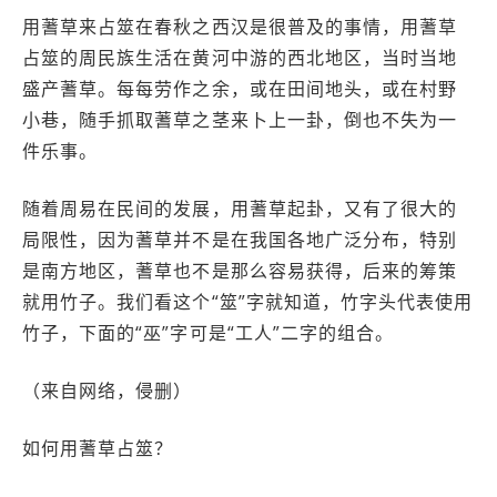
用蓍草来占筮在春秋之西汉是很普及的事情，用蓍草
占筮的周民族生活在黄河中游的西北地区，当时当地
盛产蓍草。每每劳作之余，或在田间地头，或在村野
小巷，随手抓取蓍草之茎来卜上一卦，倒也不失为一
件乐事。
随着周易在民间的发展，用蓍草起卦，又有了很大的
局限性，因为蓍草并不是在我国各地广泛分布，特别
是南方地区，蓍草也不是那么容易获得，后来的筹策
就用竹子。我们看这个“筮”字就知道，竹字头代表使用
竹子，下面的“巫”字可是“工人”二字的组合。
（来自网络，侵删）
如何用蓍草占筮？