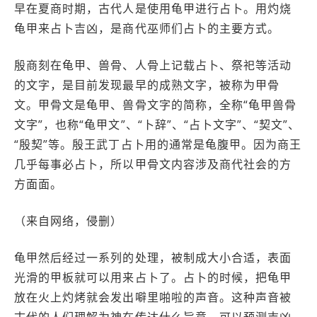
早在夏商时期，古代人是使用龟甲进行占卜。用灼烧
龟甲来占卜吉凶，是商代巫师们占卜的主要方式。
殷商刻在龟甲、兽骨、人骨上记载占卜、祭祀等活动
的文字，是目前发现最早的成熟文字，被称为甲骨
文。甲骨文是龟甲、兽骨文字的简称，全称“龟甲兽骨
文字”，也称“龟甲文”、“卜辞”、“占卜文字”、“契文”、
“殷契”等。殷王武丁占卜用的通常是龟腹甲。因为商王
几乎每事必占卜，所以甲骨文内容涉及商代社会的方
方面面。
（来自网络，侵删）
龟甲然后经过一系列的处理，被制成大小合适，表面
光滑的甲板就可以用来占卜了。占卜的时候，把龟甲
放在火上灼烤就会发出噼里啪啦的声音。这种声音被