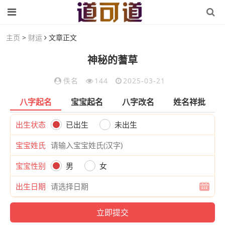
主页
>
财运
文章正文
神秘的蓍草
佚名
144
2025-03-21
八字起名
宝宝起名
八字改名
姓名祥批
出生状态
已出生
未出生
宝宝姓氏
宝宝性别
男
女
出生日期