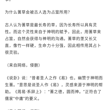
为什么蓍草会被古人选为占筮所用？
古人认为蓍草是最长寿的草，因为长寿所以具有灵
性。而这个灵性来自于神明的赋予，因此，用蓍草来
占筮，自然会获得与神明的沟通。蓍草的茎又长又
直，像竹一样硬，生命力十分强，因此相传用其占卜
很灵验。
（来自网络，侵删）
《说卦》说：“昔者圣人之作《易》也，幽赞于神明而
生蓍。”意思是说圣人作《易》，灵感来源于神明的帮
助。《周易·系辞上》：“蓍之德，圆而神。”正符合了
儒家“中庸”的要义。