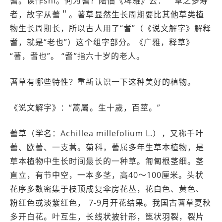
蓍。读作shī。何为蓍？陆佃《埤雅》云：＂草之多寿
者，故字从蓍＂。著草显然生长周期要比其他草类植
物生长周期长，所以古人用了“耆”（《说文解字》解释
耆，就是“老也”）这个组字部分。《广雅，释草》
“蓍，耆也”。 “耆”指六十岁的老人。
蓍草有哪些特性？重新认识一下这种美好的植物。
《说文解字》：“蒿屬。生十歲，百莖。”
蓍草（学名：Achillea millefolium L.），又称千叶
蓍、欧蓍、一支蒿。菊科，蓍属多年生草本植物，是
草本植物中生长时间最长的一种草。匍匐根茎细。茎
直立，有节中空，一本多茎，高40～100厘米。头状
花序多数密集于枝顶成复伞房花丛，花白色、黄色、
粉红色或淡紫红色， 7-9月开花结果。我国古蓍草夏秋
多开白花。叶互生，长线状披针形，箆状羽裂，裂片