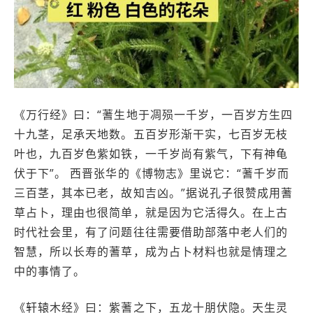
《万行经》曰：“蓍生地于凋殒一千岁，一百岁方生四
十九茎，足承天地数。五百岁形渐干实，七百岁无枝
叶也，九百岁色紫如铁，一千岁尚有紫气，下有神龟
伏于下”。 西晋张华的《博物志》里说它：“蓍千岁而
三百茎，其本已老，故知吉凶。”据说孔子很赞成用蓍
草占卜，理由也很简单，就是因为它活得久。在上古
时代社会里，有了问题往往需要借助部落中老人们的
智慧，所以长寿的蓍草，成为占卜材料也就是情理之
中的事情了。
《轩辕木经》曰：紫蓍之下，五龙十朋伏隐。天生灵