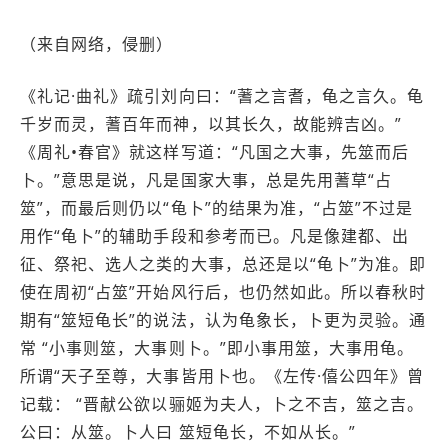
（来自网络，侵删）
《礼记·曲礼》疏引刘向曰：“蓍之言耆，龟之言久。龟
千岁而灵，蓍百年而神，以其长久，故能辨吉凶。”
《周礼•春官》就这样写道：“凡国之大事，先筮而后
卜。”意思是说，凡是国家大事，总是先用蓍草“占
筮”，而最后则仍以“龟卜”的结果为准，“占筮”不过是
用作“龟卜”的辅助手段和参考而已。凡是像建都、出
征、祭祀、选人之类的大事，总还是以“龟卜”为准。即
使在周初“占筮”开始风行后，也仍然如此。所以春秋时
期有“筮短龟长”的说法，认为龟象长，卜更为灵验。通
常 “小事则筮，大事则卜。”即小事用筮，大事用龟。
所谓“天子至尊，大事皆用卜也。《左传·僖公四年》曾
记载： “晋献公欲以骊姬为夫人，卜之不吉，筮之吉。
公曰：从筮。卜人曰 筮短龟长，不如从长。”