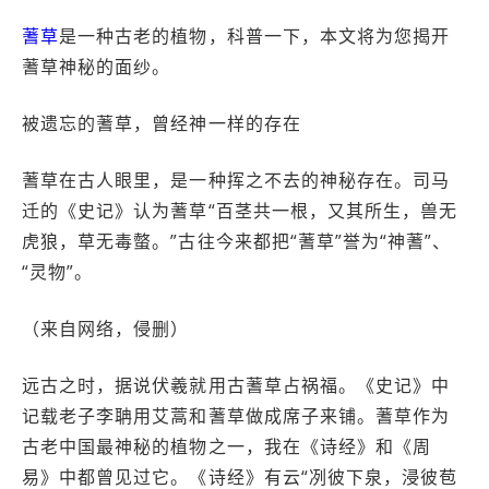
蓍草
是一种古老的植物，科普一下，本文将为您揭开
蓍草神秘的面纱。
被遗忘的蓍草，曾经神一样的存在
蓍草在古人眼里，是一种挥之不去的神秘存在。司马
迁的《史记》认为蓍草“百茎共一根，又其所生，兽无
虎狼，草无毒螫。”古往今来都把“蓍草”誉为“神蓍”、
“灵物”。
（来自网络，侵删）
远古之时，据说伏羲就用古蓍草占祸福。《史记》中
记载老子李聃用艾蒿和蓍草做成席子来铺。蓍草作为
古老中国最神秘的植物之一，我在《诗经》和《周
易》中都曾见过它。《诗经》有云“冽彼下泉，浸彼苞