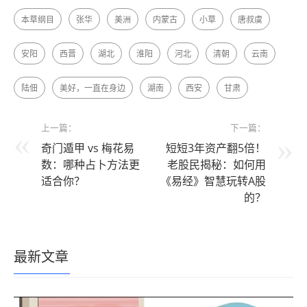
本草纲目
张华
美洲
内蒙古
小草
唐叔虞
安阳
西晋
湖北
淮阳
河北
清朝
云南
陆佃
美好，一直在身边
湖南
西安
甘肃
上一篇：
下一篇：
奇门遁甲 vs 梅花易
短短3年资产翻5倍！
数：哪种占卜方法更
老股民揭秘：如何用
适合你？
《易经》智慧玩转A股
的？
最新文章