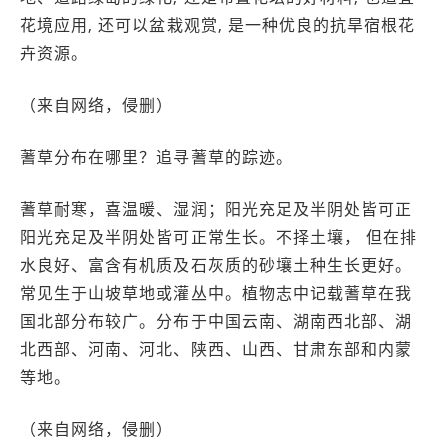
花境应用, 还可以盆栽观赏, 是一种优良的抗旱宿根花
卉资源。
（来自网络，侵删）
蓍草分布在哪里？追寻蓍草的踪迹。
蓍草耐寒，喜温暖、湿润；阳光充足及半阴处皆可正
阳光充足及半阴处皆可正常生长。不择土壤， 但在排
水良好、富含有机质及石灰质的砂壤土种生长更好。
常见生于山坡草地或灌丛中。植物志中记载蓍草在我
国北部分布较广。分布于中国云南、湖南西北部、湖
北西部、河南、河北、陕西、山西、甘肃东部和内蒙
等地。
（来自网络，侵删）