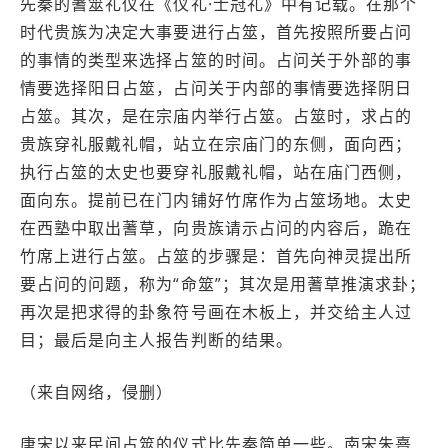
先秦的蓍筮礼仪在《仪礼·士冠礼》中有记载。在那个
时代贵族为决定大事要进行占筮，首先按照所要占问
的事情的类型来选择占筮的时间。占问关于外部的事
情要选择阳日占筮，占问关于内部的事情要选择阴日
占筮。其次，是在宗庙内举行占筮。占筮时，求占的
贵族穿礼服戴礼帽，站立在宗庙门的东侧，面向西；
执行占筮的太史也要穿礼服戴礼帽，站在庙门西侧，
面向东。提前已在门内铺好竹席作为占筮场地。太史
在西塾中取出蓍草，向贵族请示占问的内容后，跪在
竹席上进行占筮。占筮的步骤是：首先向神灵提出所
要占问的问题，称为“命筮”；其次是用蓍草推演求卦；
再次是把求得的卦象符号画在木板上，并交给主人过
目；最后是向主人报告判断的结果。
（来自网络，侵删）
唐宋以来民间占筮的仪式比先秦简单一些。南宋朱熹