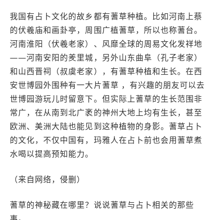
我国有占卜文化的故乡都有蓍草种植。比如河南上蔡
的伏羲庙和画卦亭，周围广植蓍草，所以也称蓍台。
河南淮阳（伏羲老家）、风靡全球的周易文化发祥地
——河南安阳的羑里城，另外山东曲阜（孔子老家）
和山西晋祠（叔虞老家），有蓍草种植和生长。在西
安世博园外围种有一大片蓍草 ，有兴趣的朋友可以去
世博园游玩儿时留意下。但实际上蓍草的生长范围非
常广，在从南到北广袤的神州大地上均有生长，甚至
欧洲、美洲大陆也能见到这种植物的身影。蓍草占卜
的文化，不仅中国有，玛雅人在占卜前也会用蓍草煮
水喝以提高预知能力。
（来自网络，侵删）
蓍草的神秘藏在哪里？说说蓍草与占卜相关的那些
事。