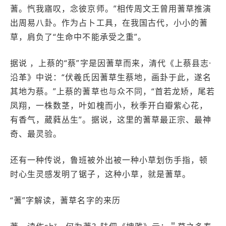
蓍。忾我寤叹，念彼京师。”相传周文王曾用蓍草推演
出周易八卦。作为占卜工具，在我国古代，小小的蓍
草，肩负了“生命中不能承受之重”。
据说 ，上蔡的“蔡”字是因蓍草而来，清代《上蔡县志·
沿革》中说：“伏羲氏因蓍草生蔡地，画卦于此，遂名
其地为蔡。”上蔡的蓍草也与众不同，“首若龙矫，尾若
凤翔，一株数茎，叶如槐而小，秋季开白瓣紫心花，
有香气，葳蕤丛生”。据说，这里的蓍草最正宗、最神
奇、最灵验。
还有一种传说，鲁班被外出被一种小草划伤手指，顿
时心生灵感发明了锯子，这种小草，就是蓍草。
“蓍”字解读，蓍草名字的来历