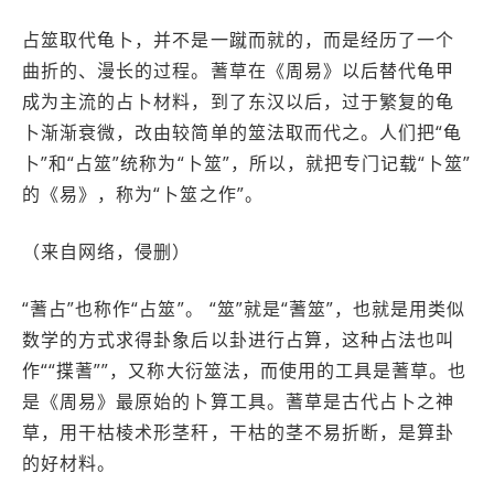
占筮取代龟卜，并不是一蹴而就的，而是经历了一个
曲折的、漫长的过程。蓍草在《周易》以后替代龟甲
成为主流的占卜材料，到了东汉以后，过于繁复的龟
卜渐渐衰微，改由较简单的筮法取而代之。人们把“龟
卜”和“占筮”统称为“卜筮”，所以，就把专门记载“卜筮”
的《易》，称为“卜筮之作”。
（来自网络，侵删）
“蓍占”也称作“占筮”。 “筮”就是“蓍筮”，也就是用类似
数学的方式求得卦象后以卦进行占算，这种占法也叫
作““揲蓍””，又称大衍筮法，而使用的工具是蓍草。也
是《周易》最原始的卜算工具。蓍草是古代占卜之神
草，用干枯棱术形茎秆，干枯的茎不易折断，是算卦
的好材料。