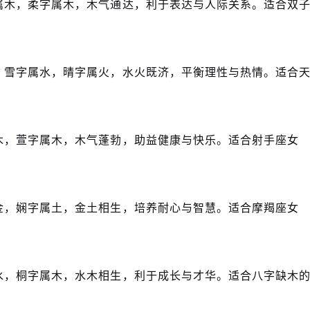
属木，柔字属木，木气通达，利于表达与人际关系。适合双
。雪字属水，晴字属火，水火既济，平衡理性与热情。适合
木，萱字属木，木气蓬勃，助益健康与快乐。适合射手座女
金，娴字属土，金土相生，培养耐心与智慧。适合摩羯座女
水，桐字属木，水木相生，利于成长与才华。适合八字缺木