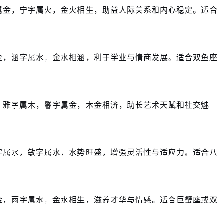
属金，宁字属火，金火相生，助益人际关系和内心稳定。适
金，涵字属水，金水相涵，利于学业与情商发展。适合双鱼
。雅字属木，馨字属金，木金相济，助长艺术天赋和社交魅
字属水，敏字属水，水势旺盛，增强灵活性与适应力。适合
。
金，雨字属水，金水相生，滋养才华与情感。适合巨蟹座或