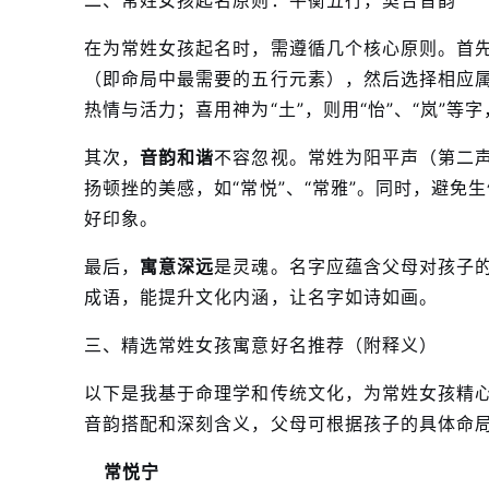
二、常姓女孩起名原则：平衡五行，契合音韵
在为常姓女孩起名时，需遵循几个核心原则。首
（即命局中最需要的五行元素），然后选择相应属性
热情与活力；喜用神为“土”，则用“怡”、“岚”等
其次，
音韵和谐
不容忽视。常姓为阳平声（第二
扬顿挫的美感，如“常悦”、“常雅”。同时，避
好印象。
最后，
寓意深远
是灵魂。名字应蕴含父母对孩子
成语，能提升文化内涵，让名字如诗如画。
三、精选常姓女孩寓意好名推荐（附释义）
以下是我基于命理学和传统文化，为常姓女孩精心
音韵搭配和深刻含义，父母可根据孩子的具体命
常悦宁