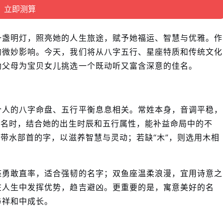
一盏明灯，照亮她的人生旅途，赋予她福运、智慧与优雅。作
的微妙影响。今天，我们将从八字五行、星座特质和传统文化
助父母为宝贝女儿挑选一个既动听又富含深意的佳名。
？
个人的八字命盘、五行平衡息息相关。常姓本身，音调平稳，
起名时，结合她的出生时辰和五行属性，能补益命局中的不
择带水部首的字，以滋养智慧与灵动；若缺“木”，则选用木相
座勇敢直率，适合强韧的名字；双鱼座温柔浪漫，宜用诗意之
在人生中发挥优势，趋吉避凶。更重要的是，寓意美好的名
与祥和中成长。