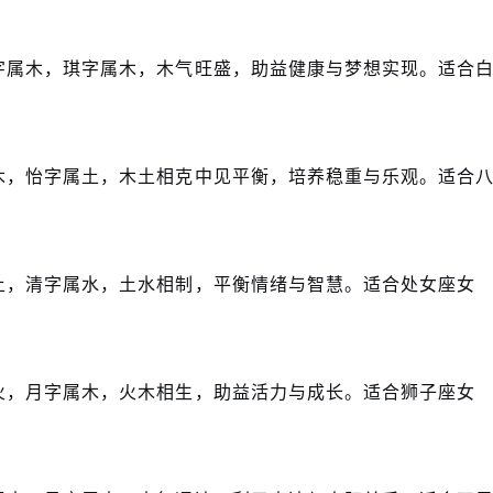
字属木，琪字属木，木气旺盛，助益健康与梦想实现。适合
木，怡字属土，木土相克中见平衡，培养稳重与乐观。适合
土，清字属水，土水相制，平衡情绪与智慧。适合处女座女
火，月字属木，火木相生，助益活力与成长。适合狮子座女