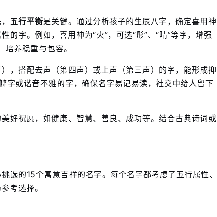
先，
五行平衡
是关键。通过分析孩子的生辰八字，确定喜用神
的字。例如，喜用神为“火”，可选“彤”、“晴”等字，增强
字，培养稳重与包容。
声），搭配去声（第四声）或上声（第三声）的字，能形成抑
免生僻字或谐音不雅的字，确保名字易记易读，社交中给人留下
的美好祝愿，如健康、智慧、善良、成功等。结合古典诗词或
挑选的15个寓意吉祥的名字。每个名字都考虑了五行属性
局参考选择。