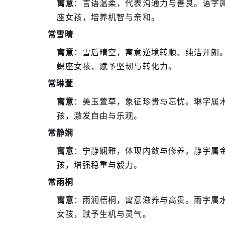
寓意
：言语温柔，代表沟通力与善良。语字
座女孩，培养机智与亲和。
常雪晴
寓意
：雪后晴空，寓意逆境转顺、纯洁开朗
蝎座女孩，赋予坚韧与转化力。
常琳萱
寓意
：美玉萱草，象征珍贵与忘忧。琳字属
孩，激发自由与乐观。
常静娴
寓意
：宁静娴雅，体现内敛与修养。静字属
孩，增强稳重与毅力。
常雨桐
寓意
：雨润梧桐，寓意滋养与高贵。雨字属
女孩，赋予生机与灵气。