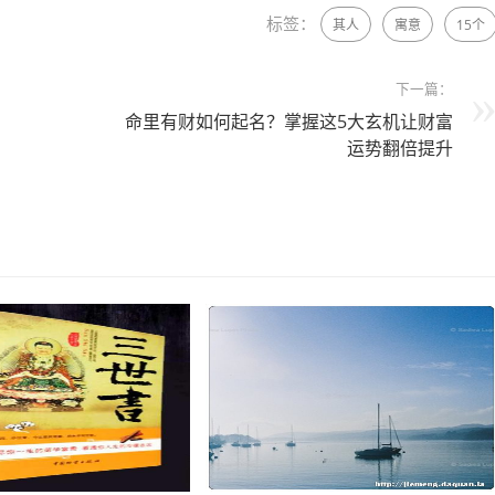
标签：
其人
寓意
15个
下一篇：
命里有财如何起名？掌握这5大玄机让财富
运势翻倍提升