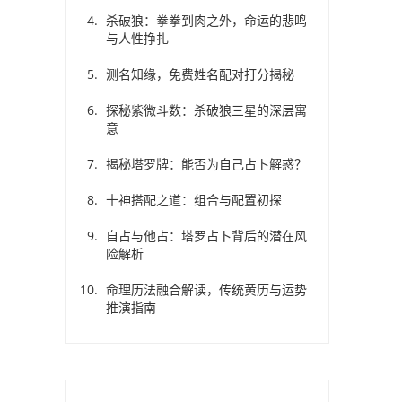
合
杀破狼：拳拳到肉之外，命运的悲鸣
与人性挣扎
测名知缘，免费姓名配对打分揭秘
座
探秘紫微斗数：杀破狼三星的深层寓
意
揭秘塔罗牌：能否为自己占卜解惑？
十神搭配之道：组合与配置初探
自占与他占：塔罗占卜背后的潜在风
险解析
八
命理历法融合解读，传统黄历与运势
推演指南
双