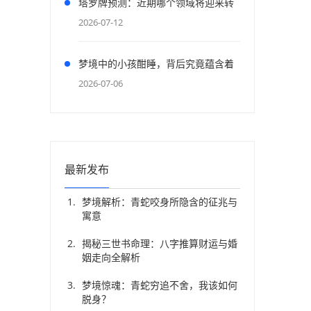
塔罗牌预测：近期哪个领域将迎来转
机？
2026-07-12
梦境中的小孩酣睡，背后究竟蕴含着
怎样的寓意？
2026-07-06
最新发布
梦境解析：青蛇咬身所隐含的征兆与
寓意
揭秘三世书命理：八字推算财运与婚
、
姻走向全解析
梦境惊魂：青蛇穷追不舍，我该如何
脱身？