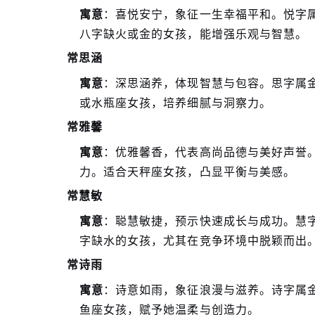
寓意
：喜悦安宁，象征一生幸福平和。悦字
八字缺火或金的女孩，能增强乐观与智慧。
常思涵
寓意
：深思涵养，体现智慧与包容。思字属
或水瓶座女孩，培养细腻与洞察力。
常雅馨
寓意
：优雅馨香，代表高尚品德与美好声誉
力。适合天秤座女孩，凸显平衡与美感。
常慧敏
寓意
：聪慧敏捷，预示快速成长与成功。慧
字缺水的女孩，尤其在竞争环境中脱颖而出
常诗雨
寓意
：诗意如雨，象征浪漫与滋养。诗字属
鱼座女孩，赋予她温柔与创造力。