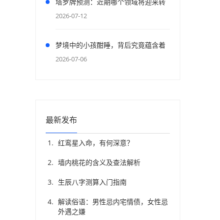
塔罗牌预测：近期哪个领域将迎来转
机？
2026-07-12
梦境中的小孩酣睡，背后究竟蕴含着
怎样的寓意？
2026-07-06
最新发布
红鸾星入命，有何深意？
墙内桃花的含义及查法解析
生辰八字测算入门指南
解读俗语：男性忌内宅情债，女性忌
外遇之嫌