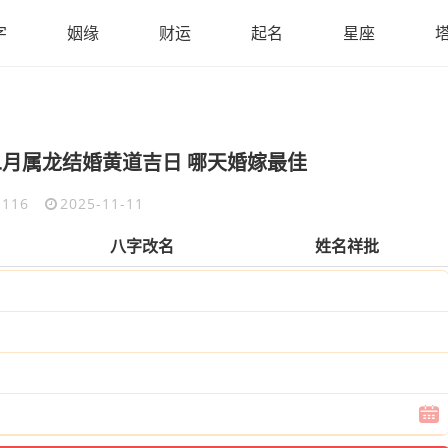
字
姻缘
财运
起名
星座
十二月属龙结婚黄道吉日 哪天婚嫁最佳
116
2025-11-11
八字改名
姓名祥批