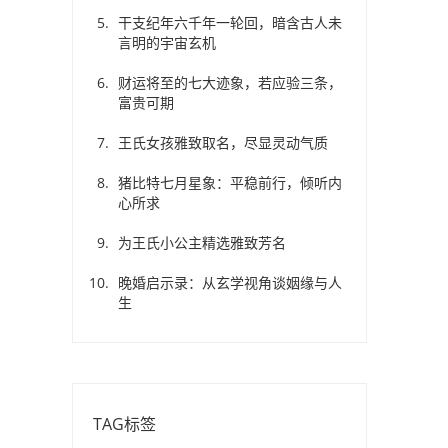
干支纪年六千年一轮回，暗含古人未
言明的宇宙玄机
财运将至的七大迹象，若应验三条，
富贵可期
王氏女孩雅致取名，尽显灵动气质
猪比特七月星象：平稳前行，倾听内
心所求
为王氏小公主精选雅致芳名
晚婚启示录：从玄学视角谈姻缘与人
生
TAG标签