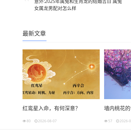
意外:2025年属兔和生肖龙的结婚吉日 属兔
女属龙男配对怎么样
最新文章
红鸾星入命，有何深意？
墙内桃花的
80
2026-08-07
57
2026-0