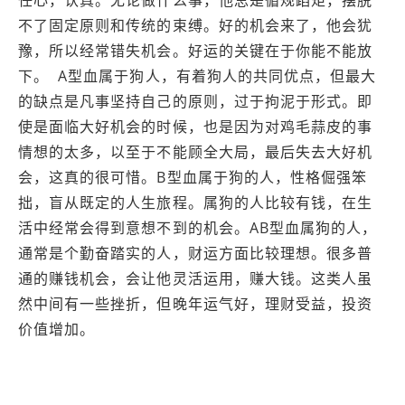
任心，认真。无论做什么事，他总是循规蹈矩，摆脱
不了固定原则和传统的束缚。好的机会来了，他会犹
豫，所以经常错失机会。好运的关键在于你能不能放
下。 A型血属于狗人，有着狗人的共同优点，但最大
的缺点是凡事坚持自己的原则，过于拘泥于形式。即
使是面临大好机会的时候，也是因为对鸡毛蒜皮的事
情想的太多，以至于不能顾全大局，最后失去大好机
会，这真的很可惜。B型血属于狗的人，性格倔强笨
拙，盲从既定的人生旅程。属狗的人比较有钱，在生
活中经常会得到意想不到的机会。AB型血属狗的人，
通常是个勤奋踏实的人，财运方面比较理想。很多普
通的赚钱机会，会让他灵活运用，赚大钱。这类人虽
然中间有一些挫折，但晚年运气好，理财受益，投资
价值增加。