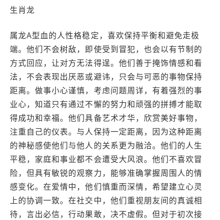
生肖龙
属龙A型血的人性格稳定，喜欢保持平衡和避免走极
端。他们不会树敌，即使受到冒犯，也会以有节制的
方式回应，让对方无法得逞。他们善于掩饰情感和看
法，不会表现出厌恶或避讳，只会与可恶的事物保持
距离。做事小心谨慎，考虑问题周详，有着强烈的事
业心，知道只有通过不懈的努力和顽强的拼搏才能取
得成功和幸福。他们具备艺术才华，欣赏美好事物，
注重自己的仪表。与人保持一定距离，因为这种距离
的神秘感使他们与他人的关系更为融洽。他们的人生
平稳，家庭和事业都不会遭受大风浪。他们不喜欢冒
险，但具有敏锐的观察力，能够准确掌握周围人的情
感变化。在爱情中，他们慎重而深情，希望建立心灵
上的协调一致。在社交中，他们重视朋友间的真诚相
待，言出必信，行动果敢，决不虚假。但对于初次接