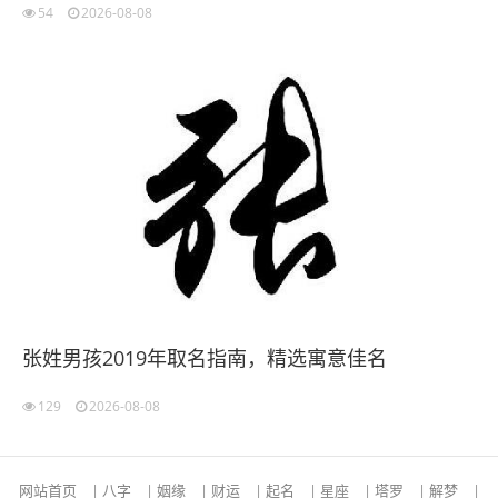
54
2026-08-08
张姓男孩2019年取名指南，精选寓意佳名
129
2026-08-08
网站首页
|
八字
|
姻缘
|
财运
|
起名
|
星座
|
塔罗
|
解梦
|