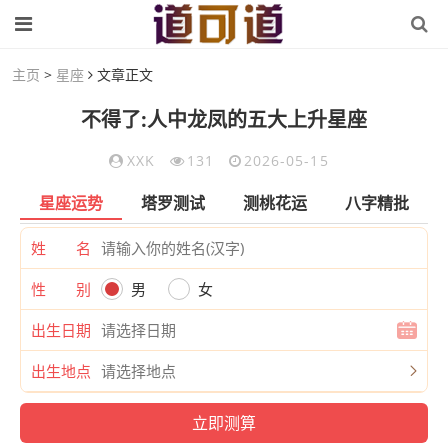
主页
>
星座
文章正文
不得了:人中龙凤的五大上升星座
XXK
131
2026-05-15
星座运势
塔罗测试
测桃花运
八字精批
姓 名
性 别
男
女
出生日期
出生地点