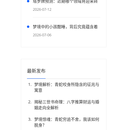
塔罗牌预测：近期哪个领域将迎来转
机？
2026-07-12
梦境中的小孩酣睡，背后究竟蕴含着
怎样的寓意？
2026-07-06
最新发布
梦境解析：青蛇咬身所隐含的征兆与
寓意
新
揭秘三世书命理：八字推算财运与婚
姻走向全解析
梦境惊魂：青蛇穷追不舍，我该如何
脱身？