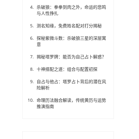
杀破狼：拳拳到肉之外，命运的悲鸣
与人性挣扎
测名知缘，免费姓名配对打分揭秘
探秘紫微斗数：杀破狼三星的深层寓
意
揭秘塔罗牌：能否为自己占卜解惑？
十神搭配之道：组合与配置初探
自占与他占：塔罗占卜背后的潜在风
险解析
命理历法融合解读，传统黄历与运势
推演指南