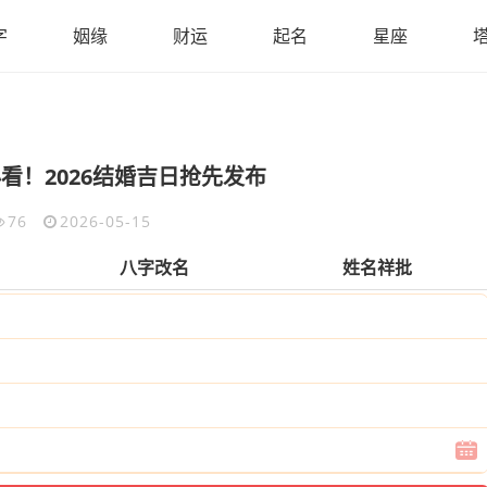
字
姻缘
财运
起名
星座
看！2026结婚吉日抢先发布
76
2026-05-15
八字改名
姓名祥批