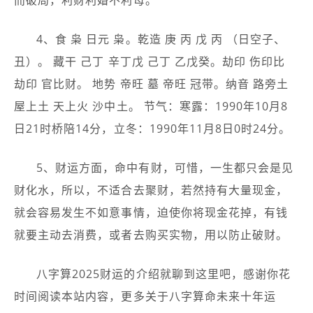
而破局，利财利婚不利母。
4、食 枭 日元 枭。乾造 庚 丙 戊 丙 （日空子、
丑）。 藏干 己丁 辛丁戊 己丁 乙戊癸。劫印 伤印比
劫印 官比财。 地势 帝旺 墓 帝旺 冠带。纳音 路旁土
屋上土 天上火 沙中土。 节气：寒露：1990年10月8
日21时桥陪14分，立冬：1990年11月8日0时24分。
5、财运方面，命中有财，可惜，一生都只会是见
财化水，所以，不适合去聚财，若然持有大量现金，
就会容易发生不如意事情，迫使你将现金花掉，有钱
就要主动去消费，或者去购买实物，用以防止破财。
八字算2025财运的介绍就聊到这里吧，感谢你花
时间阅读本站内容，更多关于八字算命未来十年运