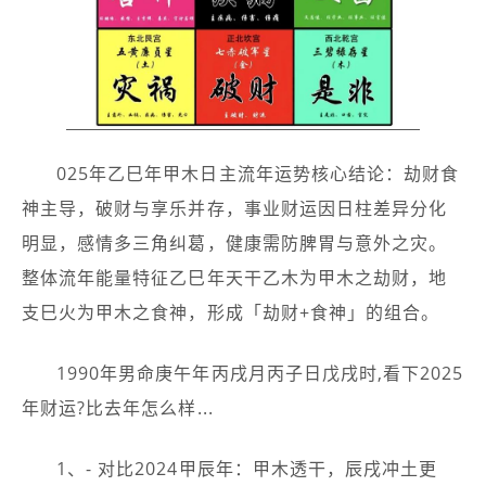
025年乙巳年甲木日主流年运势核心结论：劫财食
神主导，破财与享乐并存，事业财运因日柱差异分化
明显，感情多三角纠葛，健康需防脾胃与意外之灾。
整体流年能量特征乙巳年天干乙木为甲木之劫财，地
支巳火为甲木之食神，形成「劫财+食神」的组合。
1990年男命庚午年丙戌月丙子日戊戌时,看下2025
年财运?比去年怎么样...
1、- 对比2024甲辰年：甲木透干，辰戌冲土更