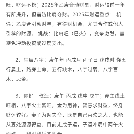
旺，财运不稳；2025年乙庚合动财星，财运较前一年
有所提升，但需防比肩夺财。2025年财运重点： 机
遇：乙庚合引动财星，有得财机会，尤其合作或他人
引荐的财源。 挑战：比肩旺（巳火），竞争激烈，需
避免冲动投资或过度支出。
2、生辰八字：庚午年 丙戌月 丙子日 戊戌时 你五
行属土，路旁土命。五行缺木，八字过弱，八字喜
木，忌金。
3、你好！乾造：庚午 丙戌 戊申 戊午；命主戊土
旺相，八字火土皆旺，金为用神，智慧求财型，终身
财运较好。妻子为助夫命，既是自己喜欢之人，也能
从妻处源源得益。目前走戊子运，子运冲局中两午火