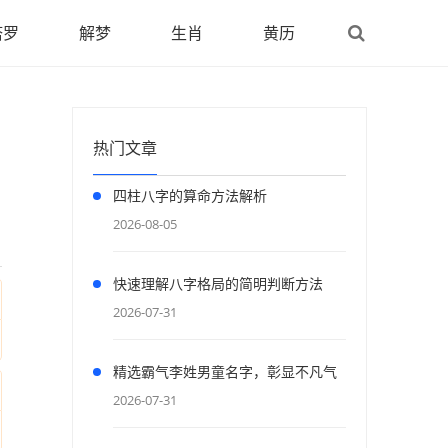
塔罗
解梦
生肖
黄历
热门文章
四柱八字的算命方法解析
2026-08-05
快速理解八字格局的简明判断方法
2026-07-31
精选霸气李姓男童名字，彰显不凡气
度
2026-07-31