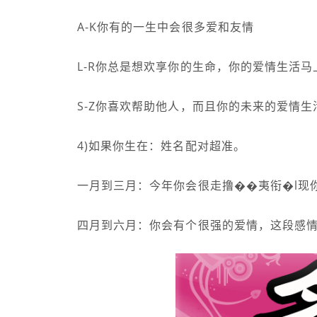
A-K你有的一生中会很多爱和友情
L-R你总是想欢享你的生命，你的爱情生活
S-Z你喜欢帮助他人，而且你的未来的爱情
4)如果你生在：姓名配对超准。
一月到三月：今年你会很走撸��夷衔�l现
四月到六月：你会有个很强的爱情，这段感