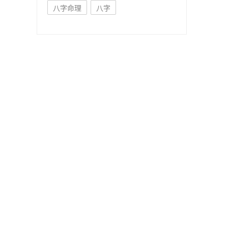
八字命理
八字