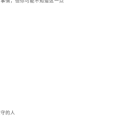
何事情，但你可能不知道这一点
保守的人