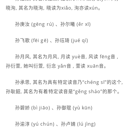
晓洵, 其名为晓洵, 晓读为xiǎo, 洵亦读xún。
孙庚汝 (gēng rú) 、孙尔曦 (ěr xī)
孙飞歌 (fēi gē) 、孙珏琦 (jué qí)
孙月风, 其名为月风, 月读 yuè音, 风读 fēng音 ,
孙衍萱, 她叫衍萱, 衍念 yǎn音 , 萱读 xuān音。
孙承思, 其名为具有特定读音乃“chéng sī”的这个,
孙耿韶, 其名为有着特定读音是“gěng sháo”的那个。
孙碧娇 (bì jiāo) 、孙御琨 (yù kūn)
孙渝淳 (yú chún) 、孙卢婧 (lú jìng)