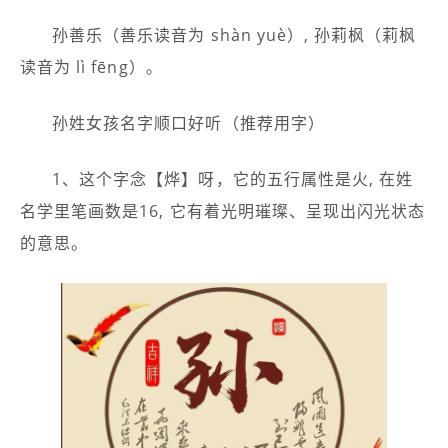
孙善乐（善乐读音为 shàn yuè）, 孙莉枫（莉枫
读音为 lì fēng）。
孙姓女孩名字顺口好听（推荐用字）
1、这个字念【烨】呀，它的五行属性是火, 在姓
名学里笔画数是16, 它有着光明璀璨、呈现出闪光状态
的意思。