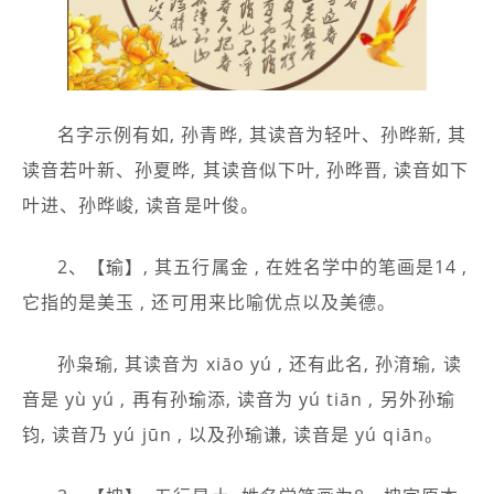
名字示例有如, 孙青晔, 其读音为轻叶、孙晔新, 其
读音若叶新、孙夏晔, 其读音似下叶, 孙晔晋, 读音如下
叶进、孙晔峻, 读音是叶俊。
2、【瑜】, 其五行属金 , 在姓名学中的笔画是14 ,
它指的是美玉 , 还可用来比喻优点以及美德。
孙枭瑜, 其读音为 xiāo yú , 还有此名, 孙淯瑜, 读
音是 yù yú , 再有孙瑜添, 读音为 yú tiān , 另外孙瑜
钧, 读音乃 yú jūn , 以及孙瑜谦, 读音是 yú qiān。