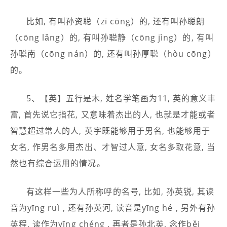
比如, 有叫孙资聪（zī cōng）的, 还有叫孙聪朗
（cōng lǎng）的, 有叫孙聪静（cōng jìng）的, 有叫
孙聪南（cōng nán）的, 还有叫孙厚聪（hòu cōng）
的。
5、【英】五行是木, 姓名学笔画为11, 英的意义丰
富, 首先说它指花, 又意味着杰出的人, 也就是才能或者
智慧超过常人的人, 英字既能够用于男名, 也能够用于
女名, 作男名多用杰出、才智过人意, 女名多取花意, 当
然也有综合运用的情况。
有这样一些为人所称呼的名号, 比如, 孙英锐, 其读
音为yīng ruì , 还有孙英河, 读音是yīng hé , 另外有孙
英程, 读作为yīng chéng , 再者是孙北英, 念作běi