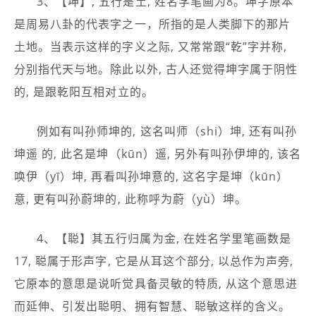
3、【坤】, 五行是土, 姓名学笔画为8。坤字原本
是周易八卦的代表字之一，所指的是人类脚下的那片
土地。当表示这样的字义之际, 又常常跟“乾”字并称,
分别指代天与地。除此以外, 古人还觉得坤字属于阴性
的, 是跟乾阳互相对立的。
例如有叫孙师坤的, 这名叫师（shi）坤, 还有叫孙
坤遥 的, 此名是坤（kūn）遥, 另外有叫孙伊坤的, 该名
唤伊（yī）坤, 再看叫孙坤意的, 这名字是坤（kūn）
意, 更有叫孙蔚坤的, 此称呼为蔚（yù）坤。
4、【聪】其五行归属为金, 在姓名学里笔画数是
17, 聪属于形声字, 它是从耳这个部分, 以总作为声旁,
它原本的意思是说听觉具备灵敏的特质, 从这个意思进
而延伸、引发出聪明、拥有智慧、聪敏这样的含义。