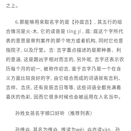
之上。
6.那能够用来取名字的是【孙庭吉】, 其五行的组
合情况是火-木, 它的读音是 tíng jí , 庭: 庭这个字所代
表的意思是审判案件的那个地方或者机构, 同时它也意
指院子, 以及厅堂。吉: 吉字重点描述的是那种善、利
的意涵, 这是跟凶字相对而言的, 另外呢, 吉字还表示农
历每个月的初一, 被称作初吉, 鉴于吉字乃是一个在含
义方面比较良好的字, 由它组合而成的词语就有吉利、
吉祥、吉庆, 还有良辰吉日等等, 这些词语全都充满着
喜庆的色彩, 因而它很多时候也会被运用在人名当中。
孙姓女孩名字顺口好听（推荐列表）
孙维焱, 其名为维焱, 维读为wéi, 焱亦读yàn , 孙