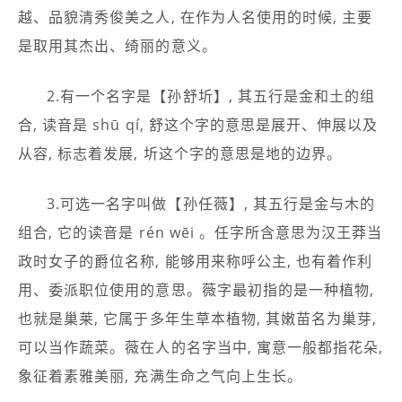
越、品貌清秀俊美之人, 在作为人名使用的时候, 主要
是取用其杰出、绮丽的意义。
2.有一个名字是【孙舒圻】, 其五行是金和土的组
合, 读音是 shū qí, 舒这个字的意思是展开、伸展以及
从容, 标志着发展, 圻这个字的意思是地的边界。
3.可选一名字叫做【孙任薇】, 其五行是金与木的
组合, 它的读音是 rén wēi 。任字所含意思为汉王莽当
政时女子的爵位名称, 能够用来称呼公主, 也有着作利
用、委派职位使用的意思。薇字最初指的是一种植物,
也就是巢莱, 它属于多年生草本植物, 其嫩苗名为巢芽,
可以当作蔬菜。薇在人的名字当中, 寓意一般都指花朵,
象征着素雅美丽, 充满生命之气向上生长。