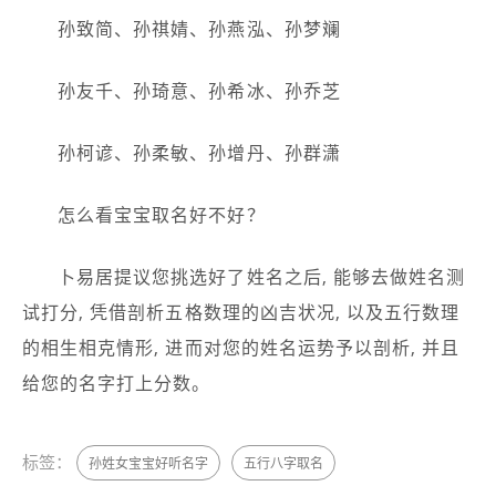
孙致简、孙祺婧、孙燕泓、孙梦斓
孙友千、孙琦意、孙希冰、孙乔芝
孙柯谚、孙柔敏、孙增丹、孙群潇
怎么看宝宝取名好不好？
卜易居提议您挑选好了姓名之后, 能够去做姓名测
试打分, 凭借剖析五格数理的凶吉状况, 以及五行数理
的相生相克情形, 进而对您的姓名运势予以剖析, 并且
给您的名字打上分数。
标签：
孙姓女宝宝好听名字
五行八字取名