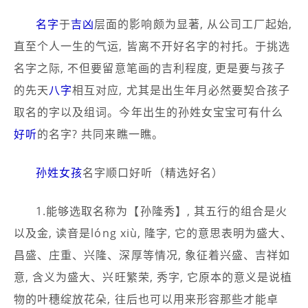
名字
于
吉凶
层面的影响颇为显著, 从公司工厂起始,
直至个人一生的气运, 皆离不开好名字的衬托。于挑选
名字之际, 不但要留意笔画的吉利程度, 更是要与孩子
的先天
八字
相互对应, 尤其是出生年月必然要契合孩子
取名的字以及组词。今年出生的孙姓女宝宝可有什么
好听
的名字? 共同来瞧一瞧。
孙姓女孩
名字顺口好听（精选好名）
1.能够选取名称为【孙隆秀】, 其五行的组合是火
以及金, 读音是lóng xiù, 隆字, 它的意思表明为盛大、
昌盛、庄重、兴隆、深厚等情况, 象征着兴盛、吉祥如
意, 含义为盛大、兴旺繁荣, 秀字, 它原本的意义是说植
物的叶穗绽放花朵, 往后也可以用来形容那些才能卓