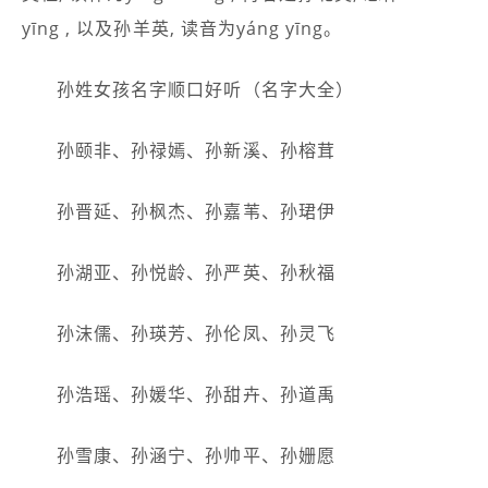
yīng , 以及孙羊英, 读音为yáng yīng。
孙姓女孩名字顺口好听（名字大全）
孙颐非、孙禄嫣、孙新溪、孙榕茸
孙晋延、孙枫杰、孙嘉苇、孙珺伊
孙湖亚、孙悦龄、孙严英、孙秋福
孙沫儒、孙瑛芳、孙伦凤、孙灵飞
孙浩瑶、孙媛华、孙甜卉、孙道禹
孙雪康、孙涵宁、孙帅平、孙姗愿