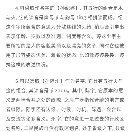
4.可供取作名字的【孙纪婷】, 其五行的组合是木
与火, 它的读音是声母 jǐ 与韵母 tíng 相拼读而成。纪
这个字所蕴含的意思为分散丝线的头绪, 稍后会引申出
表示年龄、岁数以及准则、制度等含义。婷这个字主
要所指的是人的容貌美丽以及漂亮的女子, 同时它也被
用于形容姿态优美、雅致的状态, 比如像婷婷袅袅、婷
娉这样的表述情况。
5.可以选取【孙际州】作为名字, 它具有五行火与
金的组合, 其读音是 jì zhōu。其中, 际字, 它原本的意
义是两墙合并之处的缝隙, 之后广泛指代合缝的地方或
者缝隙。际字还有边缘、时候、时机、际遇、会合以
及交流等诸多含义。州字, 它的意思一是过去的行政区
划名称, 二是民族自治行政区划名, 处于省级之下, 县级