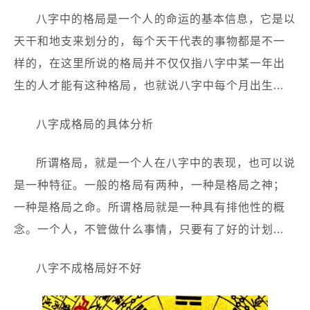
八字中的格局是一个人的命运的基本信息，它是以
天干和地支来划分的，每个天干代表的事物都是不一
样的，在这里所说的格局并不仅仅指八字中某一年出
生的人才能有这种格局，也就说八字中每个月出生...
八字成格局的具体分析
所谓格局，就是一个人在八字中的表现，也可以说
是一种特征。一般的格局有两种，一种是格局之神；
一种是格局之命。所谓格局就是一种具有排他性的概
念。一个人，不管做什么事情，只要有了好的计划...
八字不成格局好不好