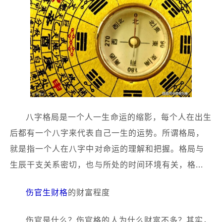
八字格局是一个人一生命运的缩影，每个人在出生
后都有一个八字来代表自己一生的运势。所谓格局，
就是指一个人在八字中对命运的理解和把握。格局与
生辰干支关系密切，也与所处的时间环境有关，格...
伤官生财格
的财富程度
伤官是什么？伤官格的人为什么财富不多？其实，