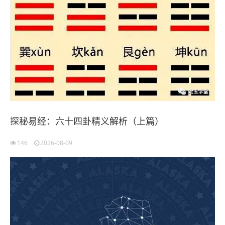
探秘易经：六十四卦精义解析（上篇）
146
2026-08-09