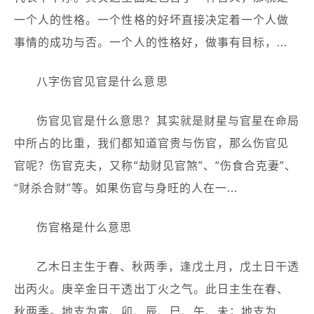
一个人的性格。一个性格的好坏直接决定着一个人做
事情的成功与否。一个人的性格好，做事有目标，...
八字伤官见官是什么意思
伤官见官是什么意思？其实就是财星与官星在命局
中所占的比重，我们都知道官贵与伤官，那么伤官见
官呢？伤官克夫，又称“劫财见官煞”、“伤食合克妻”、
“财杀合财”等。如果伤官与身旺的人在一...
伤官格是什么意思
乙木日主生于春、秋两季，逢戊土月，戊土日干透
出丙火。庚辛金日干透出丁火之气。此日主生在春、
秋两季。地支为寅、卯、辰、巳、午、未；地支为