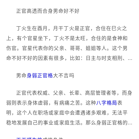
正官高透而合身男命好不好
丁火生在酉月，月干丁火是正官，合住在巳火之
上，有个官星坐下，丁火不是太旺，合住的是食神和
伤官。官星代表你的父亲、哥哥、姐姐等人。这个男
命不好不好的因素有很多，比如：日主与时支相刑、...
男命
身弱正官格
大不吉吗
正官代表权威、父亲、长辈、高层管理者等，而身
弱则表示身体虚弱，有病痛之苦。这种
八字格局
表
明，这个人在职场或家庭中会遭遇诸多艰难，无法平
稳地发展自己的事业或家庭生活。那么身弱正官格的...