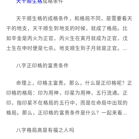
天干顺生格
成格条件
天干顺生格的成格条件，和格局不同，是需要看天
干的地支，天干顺生到地支的时候，就成了格局。比
如辛金是丙火为正官，丙火生在寅月就成为正官，戊
土生在申时便是七杀。地支顺生到子月就是正官。...
八字正印格的富贵条件
命理上，印格主富贵。那么，什么是正印格呢？正
印格的格局：印为用神，印星为用神，五行流通。正
印，指印星不在格局的五行中，而是在命局中出现的
格局。那么，正印格的富贵条件是什么？一起来看...
八字格局高是有福之人吗