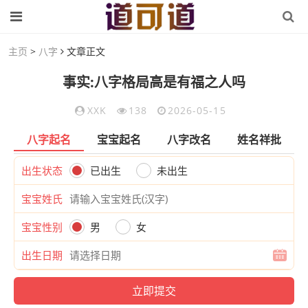
主页
>
八字
文章正文
事实:八字格局高是有福之人吗
XXK
138
2026-05-15
八字起名
宝宝起名
八字改名
姓名祥批
出生状态
已出生
未出生
宝宝姓氏
宝宝性别
男
女
出生日期