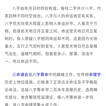
八字由年月日时四柱构成，每柱二字共计八字，代
表四种不同时空组合。八字与人的命运肯定有关系，
八字优劣在很大程度上影响人命运好坏。人虽灵于万
物，但身处天地日月五星之间，命运受天地日月五星
制约。有人质疑八字相同命运却不同，这是因为天地
虽大，五行之气却时刻变化，人禀受天地日月五星精
气出生，虽精气相同，但禀受多少、厚薄、深浅不
一，所以命运不同。
三命通会
是
八字算命
中的巅峰之作，在传统
命理学
历史上地位极高。它继承了正宗古论命法及子平格局
论命法，总结八字算命学二百多年发展历史，选用精
华部分，舍弃繁琐荒诞理论，使八字算命进一步完
善，是八字命理学集大成之作。