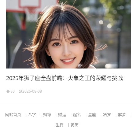
2025年狮子座全盘前瞻：火象之王的荣耀与挑战
80
2026-08-08
网站首页
|
八字
|
姻缘
|
财运
|
起名
|
星座
|
塔罗
|
解梦
|
生肖
|
黄历