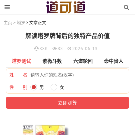
主页
>
塔罗
文章正文
解读塔罗牌背后的独特产品价值
XXK
83
2026-06-13
塔罗测试
紫微斗数
六道轮回
命中贵人
姓 名
性 别
男
女