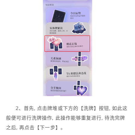
2、首先, 点击牌堆或下方的【洗牌】按钮, 如此这
般便可进行洗牌操作, 此操作能够重复进行, 待洗完牌
之后, 再点击【下一步】。