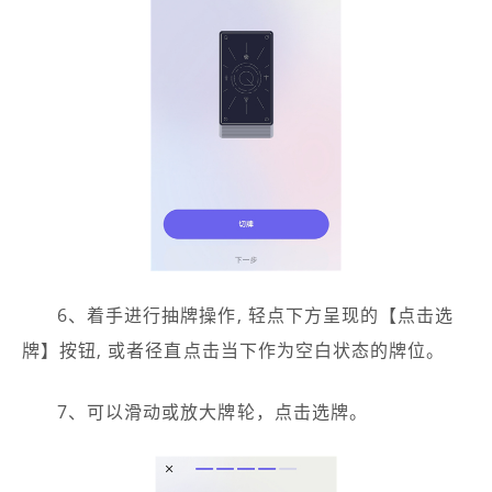
6、着手进行抽牌操作, 轻点下方呈现的【点击选
牌】按钮, 或者径直点击当下作为空白状态的牌位。
7、可以滑动或放大牌轮，点击选牌。