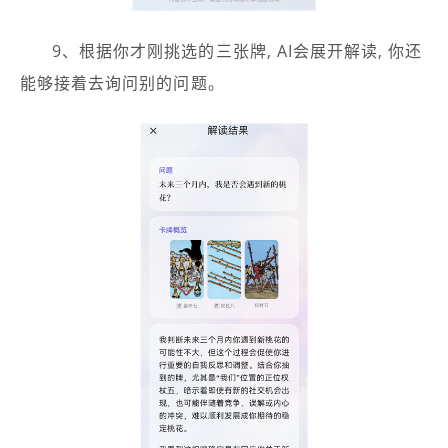
9、根据你才刚挑选的三张牌, AI会展开解读, 你还
能够接着去询问别的问题。