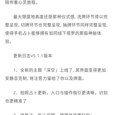
陪伴着心灵旅程。
最大限度地高度还原那种仪式感, 洗牌环节得以完
整呈现, 切牌环节也完整呈现, 抽牌环节同样完整呈现,
使得手机占卜能够拥有如同线下塔罗的那般神秘体
验。
更新日志v5.1.1版本
1、全新的主题「深空」上线了, 其界面变得更加
安静且克制, 将注意力留给了你以及牌面。
2、拍照占卜更新，入口与操作指引更清晰，识别
也更精准了