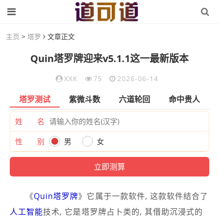
主页
>
塔罗
文章正文
Quin塔罗牌迎来v5.1.1这一最新版本
XXK
75
2026-06-14
塔罗测试
紫微斗数
六道轮回
命中贵人
姓 名
性 别
男
女
《
Quin塔罗牌
》它属于一款软件, 这款软件结合了
人工智能
技术, 它是塔罗牌占卜类的, 其借助沉浸式的