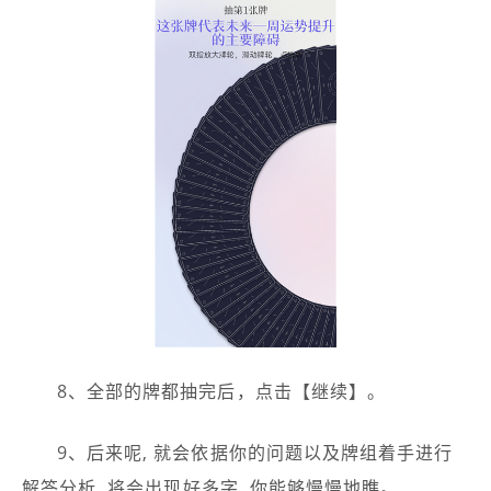
8、全部的牌都抽完后，点击【继续】。
9、后来呢, 就会依据你的问题以及牌组着手进行
解答分析, 将会出现好多字, 你能够慢慢地瞧。