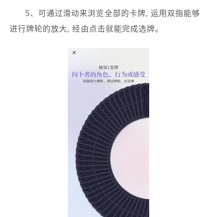
5、可通过滑动来浏览全部的卡牌, 运用双指能够
进行牌轮的放大, 经由点击就能完成选牌。