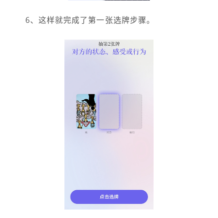
6、这样就完成了第一张选牌步骤。