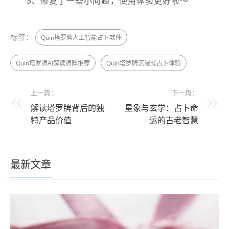
3、修复了一些小问题，使用体验更好啦～
标签：
Quin塔罗牌人工智能占卜软件
Quin塔罗牌AI解读牌阵推荐
Quin塔罗牌沉浸式占卜体验
上一篇：
下一篇：
解读塔罗牌背后的独
星象与玄学：占卜命
特产品价值
运的古老智慧
最新文章