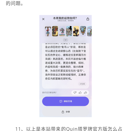
的问题。
11、以上是本站带来的Quin塔罗牌官方版怎么占